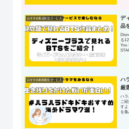
デ
おすすめ動画配信サービス
品
Di
る1
You
ST
分に
ハ
おすすめ動画配信サービス
厳
ハラ
ご紹
すよ
を集