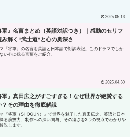
2025.05.13
将軍』名言まとめ（英語対訳つき）｜感動のセリフ
読み解く“武士道”と心の奥深さ
マ『将軍』の名言を英語と日本語で対訳表記。このドラマでしか
ない心に残る言葉をご紹介。
2025.04.30
将軍』真田広之がすごすぎる！なぜ世界が絶賛する
か？その理由を徹底解説
マ『将軍（SHOGUN）』で世界を魅了した真田広之。英語と日本
操る演技力、制作への深い関与、その凄さを3つの視点でわかりや
解説します。