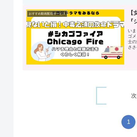
【
おすすめ動画配信サービス
『
いま
ゴメ
士の
ささ
次
1