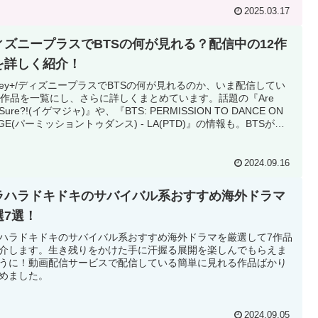
2025.03.17
ィズニープラスでBTSの何が見れる？配信中の12作
を詳しく紹介！
sney+/ディズニープラスでBTSの何が見れるのか、いま配信してい
2作品を一覧にし、さらに詳しくまとめています。話題の『Are
 Sure?!(イゲマジャ)』や、『BTS: PERMISSION TO DANCE ON
AGE(パーミッショントゥダンス) - LA(PTD)』の情報も。BTSが存
見れるサブスクを探している人必見です！
2024.09.16
ラハラドキドキのサバイバル系おすすめ海外ドラマ
選7選！
ハラドキドキのサバイバル系おすすめ海外ドラマを厳選して7作品
介します。生き残りをかけた手に汗握る展開を楽しんでもらえま
うに！動画配信サービスで配信している簡単に見れる作品ばかり
めました。
2024.09.05