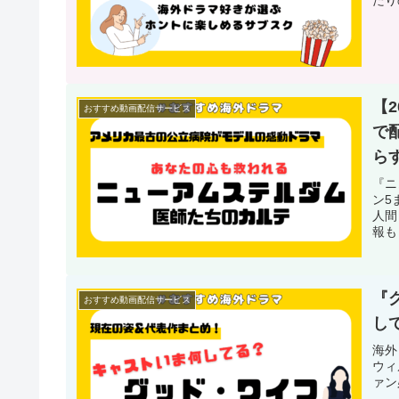
【
おすすめ動画配信サービス
で
ら
『ニ
ン5
人間
報も
『
おすすめ動画配信サービス
し
海外
ウィ
ァン