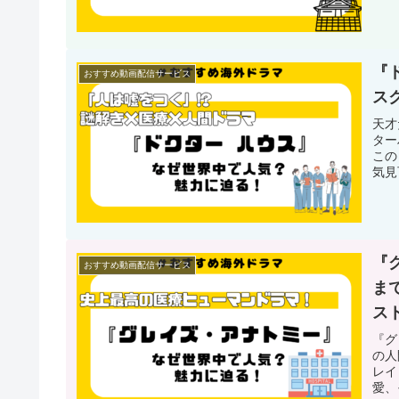
『
おすすめ動画配信サービス
ス
天才
ター
この
気見
『
おすすめ動画配信サービス
ま
ス
『グ
の人
レイ
愛、