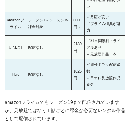
い
✓月額が安い
amazonプ
シーズン1～シーズン19
600
✓プライム特典が魅
ライム
課金対象
円～
力
✓31日間無料トライ
2189
U-NEXT
配信なし
アルあり
円
✓見放題作品日本一
✓海外ドラマ配信多
1026
数
Hulu
配信なし
円
✓日テレ見放題作品
多数
amazonプライムでもシーズン19まで配信されています
が、見放題ではなく１話ごとに課金が必要なレンタル作品
として配信されています。