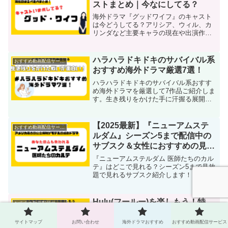
ストまとめ｜今なにしてる？
海外ドラマ『グッドワイフ』のキャスト
は今どうしてる？アリシア、ウィル、カ
リンダなど主要キャラの現在や出演作を
まとめて紹介。ファン必見の情報が満載
です。
ハラハラドキドキのサバイバル系
おすすめ動画配信サービス
おすすめ海外ドラマ厳選7選！
ハラハラドキドキのサバイバル系おすす
め海外ドラマを厳選して7作品ご紹介しま
す。生き残りをかけた手に汗握る展開を
楽しんでもらえますように！動画配信サ
ービスで配信している簡単に見れる作品
ばかりを集めました。
【2025最新】『ニューアムステ
おすすめ動画配信サービス
ルダム』シーズン5まで配信中の
サブスク＆女性におすすめの見ど
ころ＆あらすじ・キャスト情報！
『ニューアムステルダム 医師たちのカル
テ』はどこで見れる？シーズン5まで見放
題で見れるサブスク紹介します！さらに
女性に響く恋愛＆人間ドラマの魅力も解
説。ネタバレなく簡単なあらすじ＆キャ
スト情報もまとめました！
Hulu(フールー)を楽しもう！特
おすすめ動画配信サービス
徴、月額料金、登録方法から解約
方法まで図解で紹介！
サイトマップ
お問い合わせ
海外ドラマおすすめ
おすすめ動画配信サービス