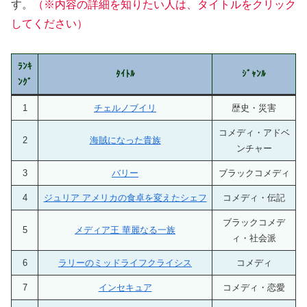
す。
（※内容の詳細を知りたい人は、タイトルをクリック
してください）
ﾗﾝｷ
ﾀｲﾄﾙ
ｼﾞｬﾝﾙ
ﾝｸﾞ
1
チェルノブイリ
歴史・災害
コメディ・アドベ
2
海賊になった貴族
ンチャー
3
バリー
ブラックコメディ
4
ジュリア アメリカの食卓を変えたシェフ
コメディ・伝記
ブラックコメデ
5
メディア王 華麗なる一族
ィ・社会派
6
ラリーのミッドライフクライシス
コメディ
7
インセキュア
コメディ・恋愛