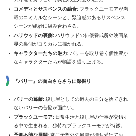
コメディとサスペンスの融合:
ブラックユーモアが満
載のコミカルなシーンと、緊迫感のあるサスペンス
シーンが絶妙に組み合わさる。
ハリウッドの裏側:
ハリウッドの俳優養成所や映画業
界の裏側がコミカルに描かれる。
キャラクターたちの魅力:
バリーを取り巻く個性豊か
なキャラクターたちが物語を盛り上げる。
『バリー』の面白さをさらに深掘り
バリー
の葛藤:
殺し屋としての過去の自分を捨てきれ
ないバリーの苦悩が面白い。
ブラックユーモア:
日常生活と殺し屋の仕事が交錯す
る中で生まれる、独特なブラックユーモアが特徴。
予測不能な展開:
常に予想外の展開が待ち受けてお