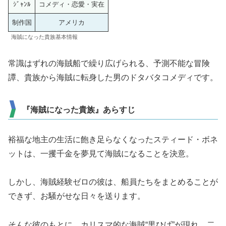
ｼﾞｬﾝﾙ
コメディ・恋愛・実在
制作国
アメリカ
海賊になった貴族基本情報
常識はずれの海賊船で繰り広げられる、予測不能な冒険
譚、貴族から海賊に転身した男のドタバタコメディです。
『海賊になった貴族』あらすじ
裕福な地主の生活に飽き足らなくなったスティード・ボネ
ットは、一攫千金を夢見て海賊になることを決意。
しかし、海賊経験ゼロの彼は、船員たちをまとめることが
できず、お騒がせな日々を送ります。
そんな彼のもとに、カリスマ的な海賊“黒ひげ”が現れ、二