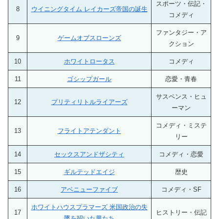
スポーツ・伝記・
8
ウイニングタイム レイカーズ帝国の誕生
コメディ
ファンタジー・ア
9
ゲームオブスローンズ
クション
10
ホワイトロータス
コメディ
11
ゴシップガール
恋愛・青春
サスペンス・ヒュ
12
プリティリトルライアーズ
ーマン
コメディ・ミステ
13
フライトアテンダント
リー
14
セックスアンドザシティ
コメディ・恋愛
15
ギルテッドエイジ
歴史
16
アベニューファイブ
コメディ・SF
ホワイトハウスプラマーズ 米国政治の失
17
ヒストリー・伝記
墜を招いた男たち