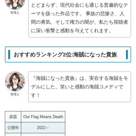
とどまらず、現代社会にも通じる普遍的なテ
管理人
ーマを扱った作品です。 事故の悲惨さ、人
間の勇気、そして権力の闇が、私たち視聴者
に深い衝撃と感動を与えてくれます。
おすすめランキング2位:海賊になった貴族
『海賊になった貴族』は、実在する海賊をモ
デルにした、笑いと感動の海賊コメディで
管理人
す！
原題
Our Flag Means Death
公開年
2022～