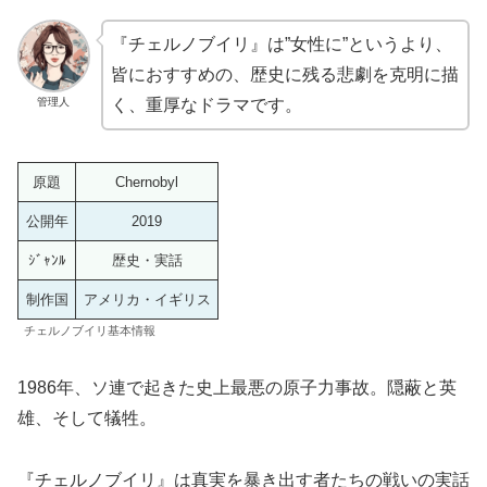
『チェルノブイリ』は”女性に”というより、
皆におすすめの、歴史に残る悲劇を克明に描
管理人
く、重厚なドラマです。
原題
Chernobyl
公開年
2019
ｼﾞｬﾝﾙ
歴史・実話
制作国
アメリカ・イギリス
チェルノブイリ基本情報
1986年、ソ連で起きた史上最悪の原子力事故。隠蔽と英
雄、そして犠牲。
『チェルノブイリ』は真実を暴き出す者たちの戦いの実話